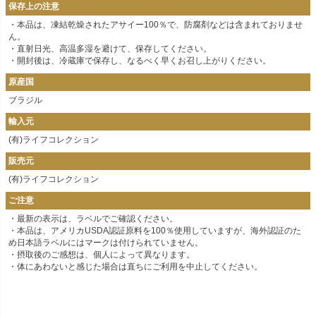
保存上の注意
・本品は、凍結乾燥されたアサイー100％で、防腐剤などは含まれておりませ
ん。
・直射日光、高温多湿を避けて、保存してください。
・開封後は、冷蔵庫で保存し、なるべく早くお召し上がりください。
原産国
ブラジル
輸入元
(有)ライフコレクション
販売元
(有)ライフコレクション
ご注意
・最新の表示は、ラベルでご確認ください。
・本品は、アメリカUSDA認証原料を100％使用していますが、海外認証のた
め日本語ラベルにはマークは付けられていません。
・摂取後のご感想は、個人によって異なります。
・体にあわないと感じた場合は直ちにご利用を中止してください。